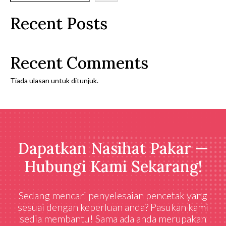
Recent Posts
Recent Comments
Tiada ulasan untuk ditunjuk.
Dapatkan Nasihat Pakar —
Hubungi Kami Sekarang!
Sedang mencari penyelesaian pencetak yang
sesuai dengan keperluan anda? Pasukan kami
sedia membantu! Sama ada anda merupakan