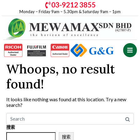
03-9212 3855
Monday – Friday 9am – 5.30pm & Saturday 9am – 1pm
Whoops, no result
found!
It looks like nothing was found at this location. Try a new
search?
搜索
搜索